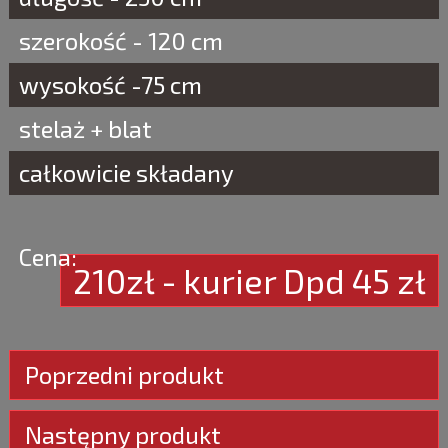
szerokość - 120 cm
wysokość -75 cm
stelaż + blat
całkowicie składany
Cena:
210zł - kurier Dpd 45 zł
Poprzedni produkt
Następny produkt